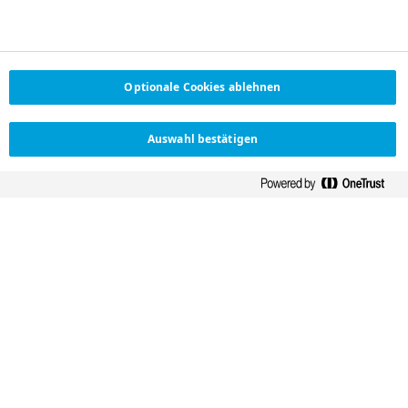
Transparenz
Optionale Cookies ablehnen
Verantwortliche Zusammenarbeit
Auswahl bestätigen
Nur im Austausch mit Behandlern
und Patient:innen können wir
bessere Medikamente entwickeln
und zu optimierten Therapien
beitragen. Diese Zusammenarbeit