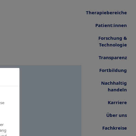
Therapie­bereiche
Patient:innen
Forschung &
Technologie
Transparenz
Fortbildung
Nachhaltig
handeln
Karriere
ise
Über uns
er
Fachkreise
gang