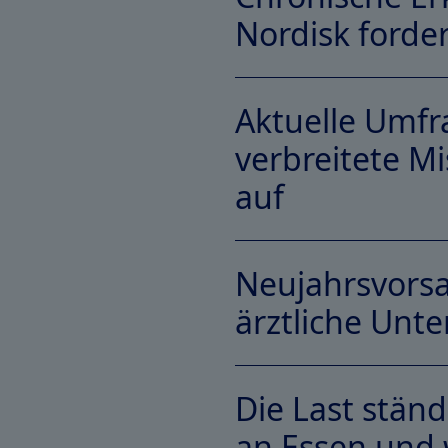
Nordisk forde
Link Download-PDF
Aktuelle Umfr
verbreitete M
Link Download-PDF
auf
Neujahrsvors
ärztliche Unt
Link Download-PDF
Die Last stän
an Essen und w
Link Download-PDF