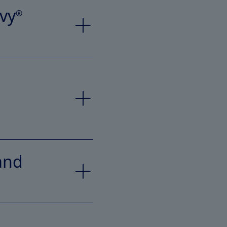
vy
®
land