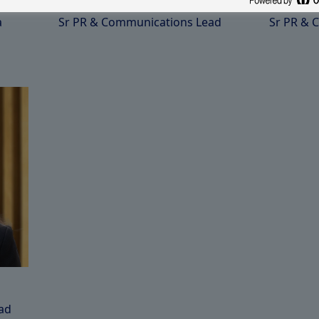
Lena Klersy
Nina Trit
a
Sr PR & Communications Lead
Sr PR & 
ad