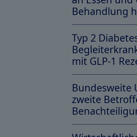
Behandlung h
Typ 2 Diabetes
Begleiterkran
Link Download-PDF
mit GLP-1 Rez
Bundesweite U
zweite Betroff
Link Download-PDF
Benachteiligu