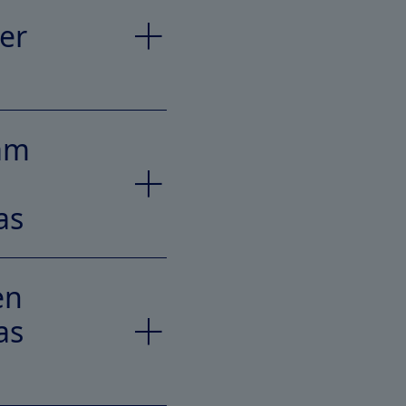
er
 am
as
en
as