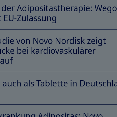
n der Adipositastherapie: Wego
lt EU-Zulassung
ie von Novo Nordisk zeigt
cke bei kardiovaskulärer
auf
d auch als Tablette in Deutsch
krankung Adipositas: Novo