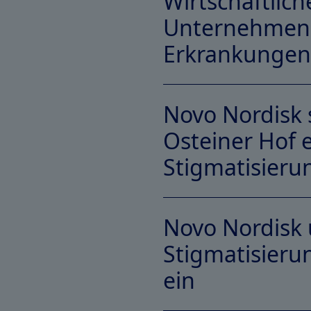
Wirtschaftlich
Unternehmen 
Link Download-PDF
Erkrankungen 
Novo Nordisk 
Osteiner Hof 
Link Download-PDF
Stigmatisieru
Novo Nordisk 
Stigmatisieru
Link Download-PDF
ein