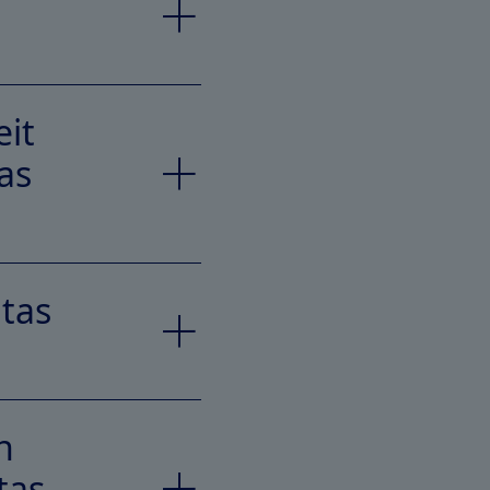
it
as
tas
n
tas-