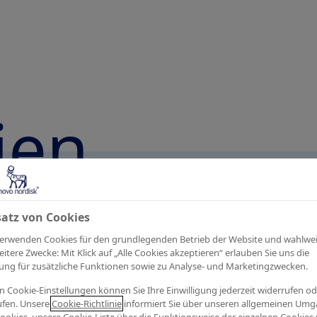
ien
satz von Cookies
verwenden Cookies für den grundlegenden Betrieb der Website und wahlwe
eitere Zwecke: Mit Klick auf „Alle Cookies akzeptieren“ erlauben Sie uns die
ng für zusätzliche Funktionen sowie zu Analyse- und Marketingzwecken.
n Cookie-Einstellungen können Sie Ihre Einwilligung jederzeit widerrufen od
ufen. Unsere
Cookie-Richtlinie
informiert Sie über unseren allgemeinen Um
Sie sich bitte an
de-presse@novonordisk.com