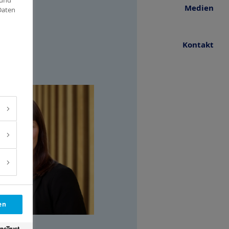
 und
Medien
Daten
Kontakt
en