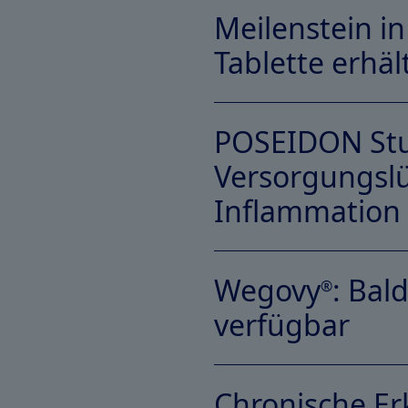
Meilenstein i
Tablette erhä
POSEIDON Stud
Versorgungslü
Link Download-PDF
Inflammation 
Wegovy
: Bal
®
verfügbar
Link Download-PDF
Chronische Er