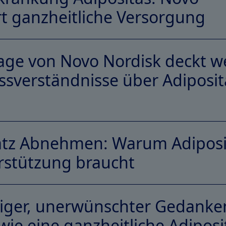
rt ganzheitliche Versorgung
age von Novo Nordisk deckt we
issverständnisse über Adiposit
atz Abnehmen: Warum Adiposi
erstützung braucht
diger, unerwünschter Gedanke
ie eine ganzheitliche Adiposi