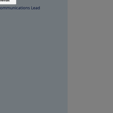
truf
Communications Lead