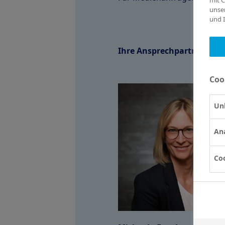
mit 
unse
und I
Ihre Ansprechpartnerinne
Coo
Unb
An
Co