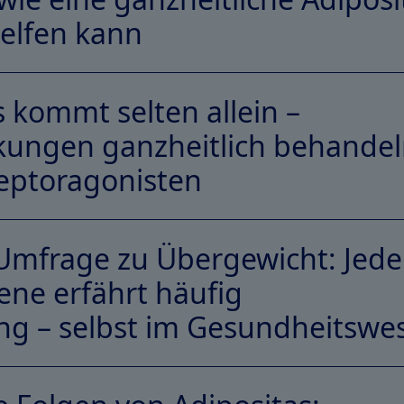
elfen kann
 kommt selten allein –
kungen ganzheitlich behande
eptoragonisten
mfrage zu Übergewicht: Jede
ene erfährt häufig
ng – selbst im Gesundheitswe